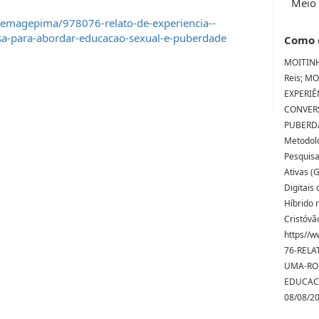
Meio 
iemagepima/978076-relato-de-experiencia--
a-para-abordar-educacao-sexual-e-puberdade
Como 
MOITINHO
Reis; MO
EXPERI
CONVER
PUBERDAD
Metodolo
Pesquisa
Ativas (
Digitais
Híbrido 
Cristóvã
https//w
76-RELA
UMA-RO
EDUCACA
08/08/2