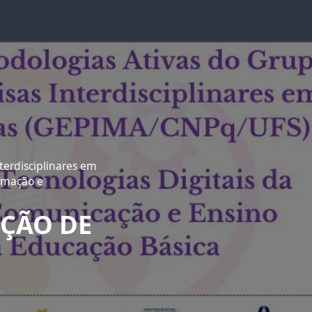
terdisciplinares em
ormação e
OÇÃO DE