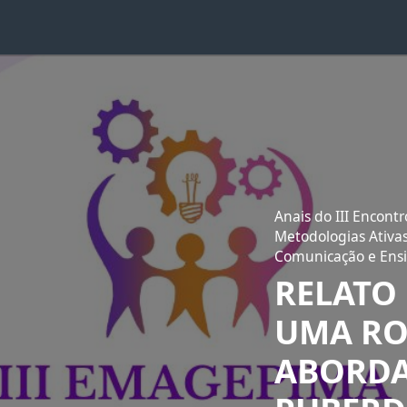
Anais do III Encont
Metodologias Ativas
Comunicação e Ensi
RELATO
UMA RO
ABORDA