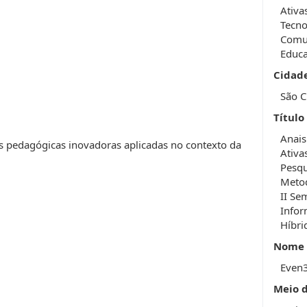
Ativa
Tecno
Comun
Educa
Cidad
São C
Título
Anais
as pedagógicas inovadoras aplicadas no contexto da
Ativa
Pesqu
Metod
II Se
Infor
Híbri
Nome 
Even
Meio 