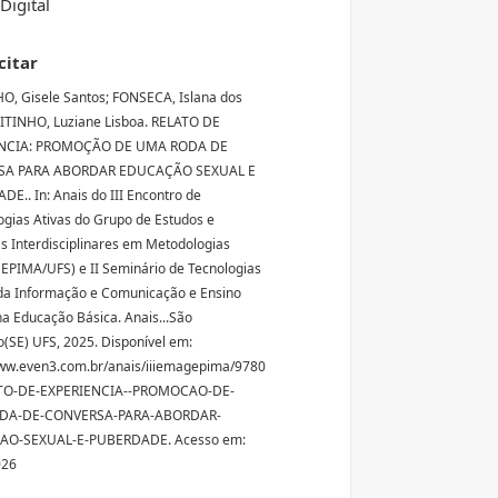
Digital
citar
, Gisele Santos; FONSECA, Islana dos
ITINHO, Luziane Lisboa. RELATO DE
ÊNCIA: PROMOÇÃO DE UMA RODA DE
SA PARA ABORDAR EDUCAÇÃO SEXUAL E
E.. In: Anais do III Encontro de
gias Ativas do Grupo de Estudos e
s Interdisciplinares em Metodologias
GEPIMA/UFS) e II Seminário de Tecnologias
 da Informação e Comunicação e Ensino
na Educação Básica. Anais...São
o(SE) UFS, 2025. Disponível em:
ww.even3.com.br/anais/iiiemagepima/9780
TO-DE-EXPERIENCIA--PROMOCAO-DE-
DA-DE-CONVERSA-PARA-ABORDAR-
O-SEXUAL-E-PUBERDADE. Acesso em:
026