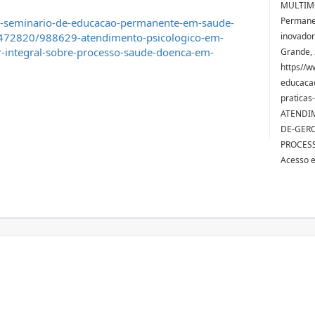
MULTIMO
Permanen
ii-seminario-de-educacao-permanente-em-saude-
s-472820/988629-atendimento-psicologico-em-
inovado
r-integral-sobre-processo-saude-doenca-em-
Grande, 
https//w
educaca
praticas
ATENDI
DE-GERO
PROCES
Acesso 