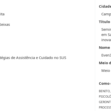
Cidad
ita
Camp
Título
Seixas
Semin
em Sa
inova
Nome 
Even
tégias de Assistência e Cuidado no SUS
Meio 
Meio 
Como 
BENITO, 
PSICOL
GERONTO
PROCES