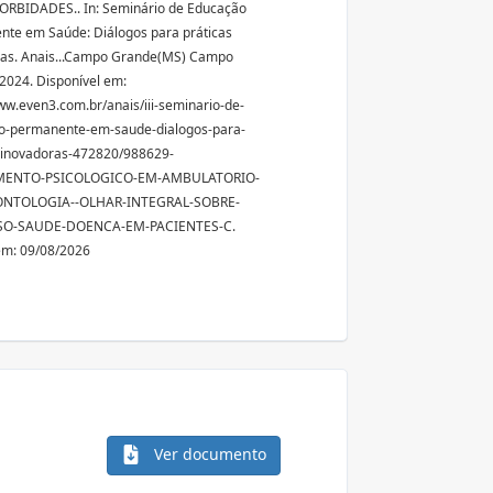
RBIDADES.. In: Seminário de Educação
te em Saúde: Diálogos para práticas
ras. Anais...Campo Grande(MS) Campo
2024. Disponível em:
ww.even3.com.br/anais/iii-seminario-de-
o-permanente-em-saude-dialogos-para-
-inovadoras-472820/988629-
MENTO-PSICOLOGICO-EM-AMBULATORIO-
NTOLOGIA--OLHAR-INTEGRAL-SOBRE-
SO-SAUDE-DOENCA-EM-PACIENTES-C.
em: 09/08/2026
Ver documento