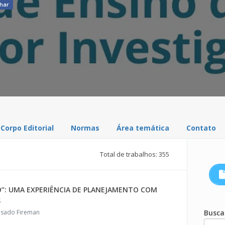
har
Corpo Editorial
Normas
Área temática
Contato
Total de trabalhos: 355
O”: UMA EXPERIÊNCIA DE PLANEJAMENTO COM
S
 Casado Fireman
Busca