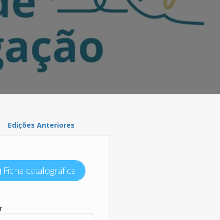
Edições Anteriores
Ficha catalográfica
r