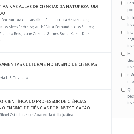
For
IVA NAS AULAS DE CIÊNCIAS DA NATUREZA: UM
por
IDO
Inc
môni Patriota de Carvalho; Jânia Ferreira de Menezes;
Inv
Lemos Alves Pedreira; André Vitor Fernandes dos Santos;
Int
iuliano Reis; Jeane Cristina Gomes Rotta; Kaiser Dias
arg
r
inve
Mat
des
RRAMENTAS CULTURAIS NO ENSINO DE CIÊNCIAS
inve
Prá
a L. F. Trivelato
não
Que
pes
O-CIENTÍFICA DO PROFESSOR DE CIÊNCIAS
inv
O ENSINO DE CIÊNCIAS POR INVESTIGAÇÃO
ikael Otto; Lourdes Aparecida della Justina