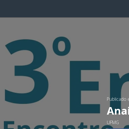
Publicado
Anai
UFMG