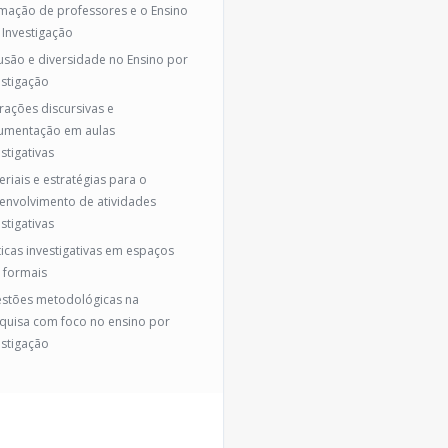
mação de professores e o Ensino
 Investigação
lusão e diversidade no Ensino por
estigação
erações discursivas e
umentação em aulas
stigativas
eriais e estratégias para o
envolvimento de atividades
stigativas
ticas investigativas em espaços
 formais
stões metodológicas na
quisa com foco no ensino por
estigação