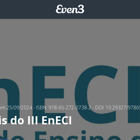
 em 25/09/2024
- ISBN: 978-65-272-0738-2
- DOI: 10.29327/978
s do III EnECI