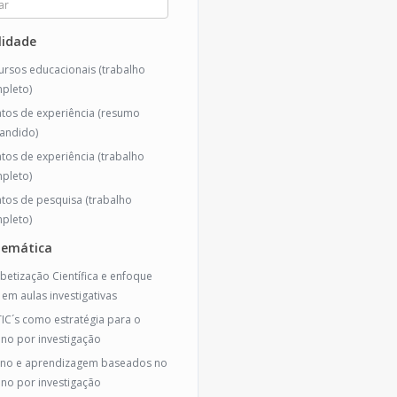
idade
ursos educacionais (trabalho
pleto)
atos de experiência (resumo
andido)
atos de experiência (trabalho
pleto)
atos de pesquisa (trabalho
pleto)
temática
abetização Científica e enfoque
 em aulas investigativas
TIC´s como estratégia para o
ino por investigação
ino e aprendizagem baseados no
ino por investigação