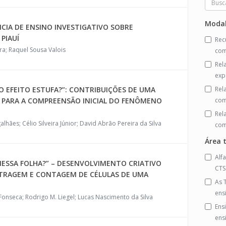
Modal
NCIA DE ENSINO INVESTIGATIVO SOBRE
PIAUÍ
Rec
a; Raquel Sousa Valois
com
Rel
exp
O EFEITO ESTUFA?”: CONTRIBUIÇÕES DE UMA
Rel
A PARA A COMPREENSÃO INICIAL DO FENÔMENO
com
Rel
ães; Célio Silveira Júnior; David Abrão Pereira da Silva
com
Área 
Alf
ESSA FOLHA?” – DESENVOLVIMENTO CRIATIVO
CTS
RAGEM E CONTAGEM DE CÉLULAS DE UMA
As 
ens
 Fonseca; Rodrigo M. Liegel; Lucas Nascimento da Silva
Ens
ens