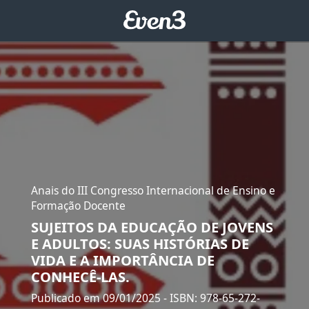
Anais do III Congresso Internacional de Ensino e
Formação Docente
SUJEITOS DA EDUCAÇÃO DE JOVENS
E ADULTOS: SUAS HISTÓRIAS DE
VIDA E A IMPORTÂNCIA DE
CONHECÊ-LAS.
Publicado em 09/01/2025
- ISBN: 978-65-272-