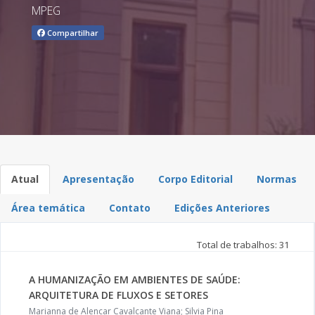
MPEG
Compartilhar
Atual
Apresentação
Corpo Editorial
Normas
Área temática
Contato
Edições Anteriores
Total de trabalhos: 31
A HUMANIZAÇÃO EM AMBIENTES DE SAÚDE:
ARQUITETURA DE FLUXOS E SETORES
Marianna de Alencar Cavalcante Viana; Silvia Pina