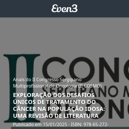
Anais do II Congresso Sergipano
Multiprofissional de Oncologia (II COSMO)
EXPLORAÇÃO DOS DESAFIOS
ÚNICOS DE TRATAMENTO DO
CÂNCER NA POPULAÇÃO IDOSA:
UMA REVISÃO DE LITERATURA
Publicado em 15/01/2025
- ISBN: 978-65-272-