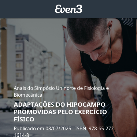
Anais do Simpósio Uninorte de Fisiologia e
Biomecânica
ADAPTAÇÕES DO HIPOCAMPO
PROMOVIDAS PELO EXERCÍCIO
FÍSICO
Publicado em 08/07/2025
- ISBN: 978-65-272-
1614-8