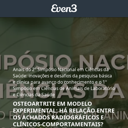
Anais do 2º Simpósio Nacional em Ciências da
Saúde: inovações e desafios da pesquisa básica
e clínica para avanço do conhecimento e o 1º
Simpósio em Ciências de Animais de Laboratório
e Ciências da Saúde
OSTEOARTRITE EM MODELO
EXPERIMENTAL: HÁ RELAÇÃO ENTRE
OS ACHADOS RADIOGRÁFICOS E
CLÍNICOS-COMPORTAMENTAIS?