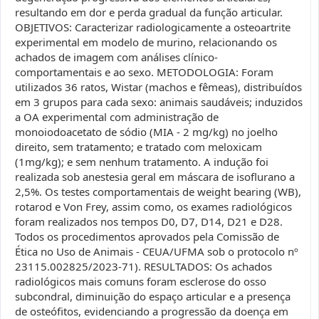
resultando em dor e perda gradual da função articular.
OBJETIVOS: Caracterizar radiologicamente a osteoartrite
experimental em modelo de murino, relacionando os
achados de imagem com análises clínico-
comportamentais e ao sexo. METODOLOGIA: Foram
utilizados 36 ratos, Wistar (machos e fêmeas), distribuídos
em 3 grupos para cada sexo: animais saudáveis; induzidos
a OA experimental com administração de
monoiodoacetato de sódio (MIA - 2 mg/kg) no joelho
direito, sem tratamento; e tratado com meloxicam
(1mg/kg); e sem nenhum tratamento. A indução foi
realizada sob anestesia geral em máscara de isoflurano a
2,5%. Os testes comportamentais de weight bearing (WB),
rotarod e Von Frey, assim como, os exames radiológicos
foram realizados nos tempos D0, D7, D14, D21 e D28.
Todos os procedimentos aprovados pela Comissão de
Ética no Uso de Animais - CEUA/UFMA sob o protocolo nº
23115.002825/2023-71). RESULTADOS: Os achados
radiológicos mais comuns foram esclerose do osso
subcondral, diminuição do espaço articular e a presença
de osteófitos, evidenciando a progressão da doença em