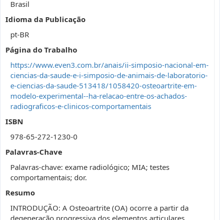
Brasil
Idioma da Publicação
pt-BR
Página do Trabalho
https://www.even3.com.br/anais/ii-simposio-nacional-em-
ciencias-da-saude-e-i-simposio-de-animais-de-laboratorio-
e-ciencias-da-saude-513418/1058420-osteoartrite-em-
modelo-experimental--ha-relacao-entre-os-achados-
radiograficos-e-clinicos-comportamentais
ISBN
978-65-272-1230-0
Palavras-Chave
Palavras-chave: exame radiológico; MIA; testes
comportamentais; dor.
Resumo
INTRODUÇÃO: A Osteoartrite (OA) ocorre a partir da
degeneração progressiva dos elementos articulares,