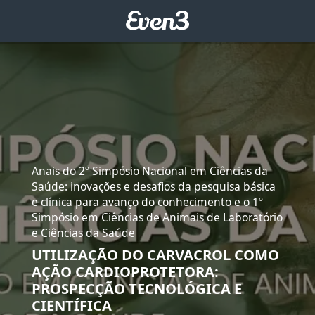
Anais do 2º Simpósio Nacional em Ciências da
Saúde: inovações e desafios da pesquisa básica
e clínica para avanço do conhecimento e o 1º
Simpósio em Ciências de Animais de Laboratório
e Ciências da Saúde
UTILIZAÇÃO DO CARVACROL COMO
AÇÃO CARDIOPROTETORA:
PROSPECÇÃO TECNOLÓGICA E
CIENTÍFICA