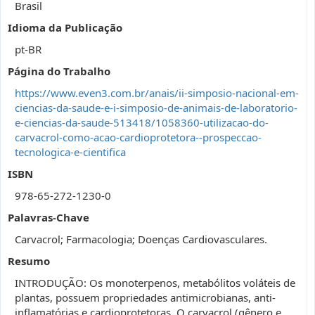
Brasil
Idioma da Publicação
pt-BR
Página do Trabalho
https://www.even3.com.br/anais/ii-simposio-nacional-em-
ciencias-da-saude-e-i-simposio-de-animais-de-laboratorio-
e-ciencias-da-saude-513418/1058360-utilizacao-do-
carvacrol-como-acao-cardioprotetora--prospeccao-
tecnologica-e-cientifica
ISBN
978-65-272-1230-0
Palavras-Chave
Carvacrol; Farmacologia; Doenças Cardiovasculares.
Resumo
INTRODUÇÃO: Os monoterpenos, metabólitos voláteis de
plantas, possuem propriedades antimicrobianas, anti-
inflamatórias e cardioprotetoras. O carvacrol (gênero e