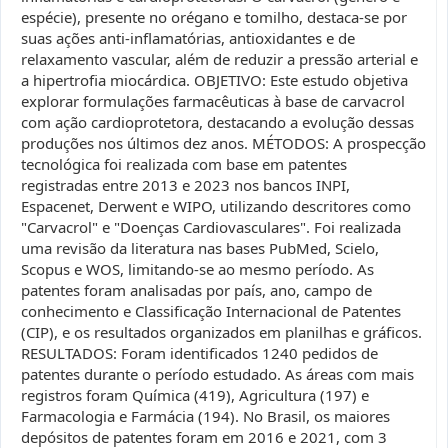
espécie), presente no orégano e tomilho, destaca-se por
suas ações anti-inflamatórias, antioxidantes e de
relaxamento vascular, além de reduzir a pressão arterial e
a hipertrofia miocárdica. OBJETIVO: Este estudo objetiva
explorar formulações farmacêuticas à base de carvacrol
com ação cardioprotetora, destacando a evolução dessas
produções nos últimos dez anos. MÉTODOS: A prospecção
tecnológica foi realizada com base em patentes
registradas entre 2013 e 2023 nos bancos INPI,
Espacenet, Derwent e WIPO, utilizando descritores como
"Carvacrol" e "Doenças Cardiovasculares". Foi realizada
uma revisão da literatura nas bases PubMed, Scielo,
Scopus e WOS, limitando-se ao mesmo período. As
patentes foram analisadas por país, ano, campo de
conhecimento e Classificação Internacional de Patentes
(CIP), e os resultados organizados em planilhas e gráficos.
RESULTADOS: Foram identificados 1240 pedidos de
patentes durante o período estudado. As áreas com mais
registros foram Química (419), Agricultura (197) e
Farmacologia e Farmácia (194). No Brasil, os maiores
depósitos de patentes foram em 2016 e 2021, com 3