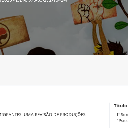
7/2025
- ISBN: 978-65-272-1542-4
Título
MIGRANTES: UMA REVISÃO DE PRODUÇÕES
II Si
"Psic