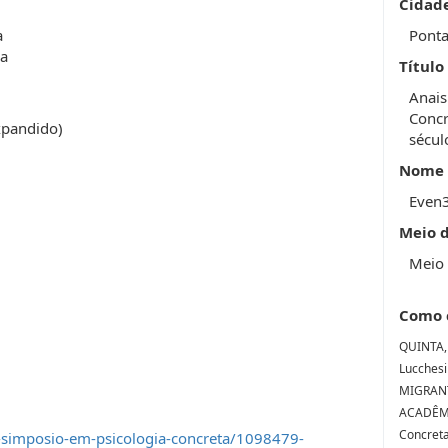
Cidad
a
Ponta
va
Título
Anais
Concr
pandido)
sécul
Nome 
Even
Meio 
Meio 
Como 
QUINTA, 
Lucches
MIGRAN
ACADÊMIC
Concreta
-simposio-em-psicologia-concreta/1098479-