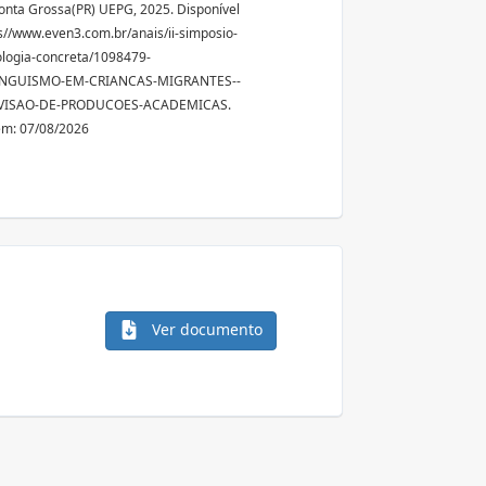
Ponta Grossa(PR) UEPG, 2025. Disponível
s//www.even3.com.br/anais/ii-simposio-
logia-concreta/1098479-
INGUISMO-EM-CRIANCAS-MIGRANTES--
VISAO-DE-PRODUCOES-ACADEMICAS.
em: 07/08/2026
Ver documento