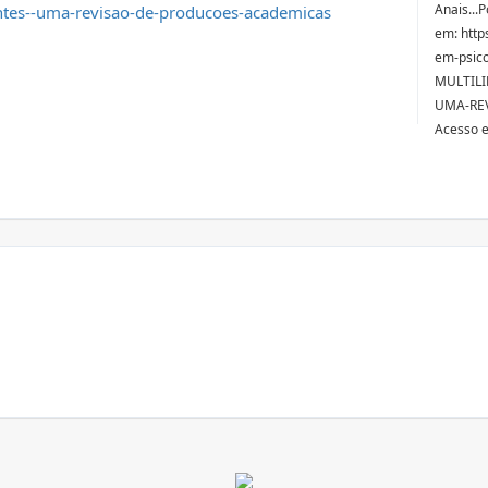
Anais...
ntes--uma-revisao-de-producoes-academicas
em: http
em-psico
MULTIL
UMA-RE
Acesso 