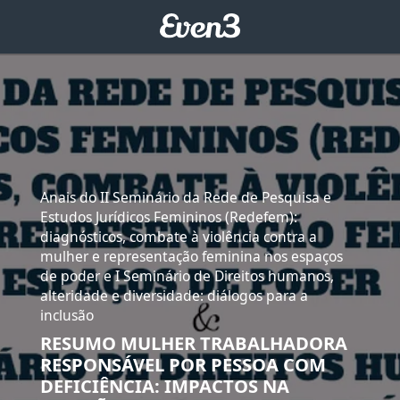
Anais do II Seminário da Rede de Pesquisa e
Estudos Jurídicos Femininos (Redefem):
diagnósticos, combate à violência contra a
mulher e representação feminina nos espaços
de poder e I Seminário de Direitos humanos,
alteridade e diversidade: diálogos para a
inclusão
RESUMO MULHER TRABALHADORA
RESPONSÁVEL POR PESSOA COM
DEFICIÊNCIA: IMPACTOS NA