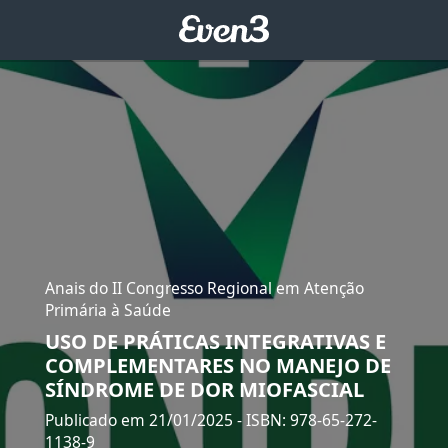
Anais do II Congresso Regional em Atenção
Primária à Saúde
USO DE PRÁTICAS INTEGRATIVAS E
COMPLEMENTARES NO MANEJO DE
SÍNDROME DE DOR MIOFASCIAL
Publicado em 21/01/2025
- ISBN: 978-65-272-
1138-9