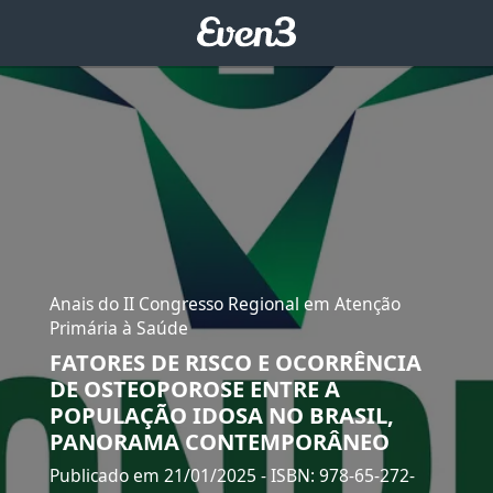
Anais do II Congresso Regional em Atenção
Primária à Saúde
FATORES DE RISCO E OCORRÊNCIA
DE OSTEOPOROSE ENTRE A
POPULAÇÃO IDOSA NO BRASIL,
PANORAMA CONTEMPORÂNEO
Publicado em 21/01/2025
- ISBN: 978-65-272-