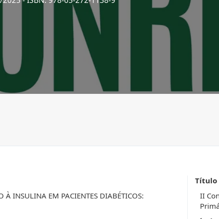
1/2025
- ISBN: 978-65-272-1138-9
Título
 À INSULINA EM PACIENTES DIABÉTICOS:
II Co
Primá