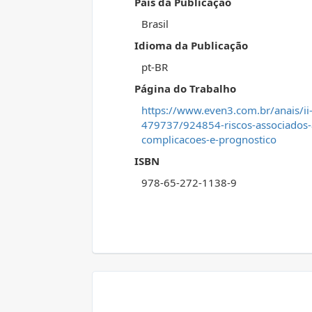
País da Publicação
Brasil
Idioma da Publicação
pt-BR
Página do Trabalho
https://www.even3.com.br/anais/ii
479737/924854-riscos-associados-a
complicacoes-e-prognostico
ISBN
978-65-272-1138-9