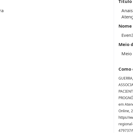
Título
ra
Anais
Atenç
Nome 
Even
Meio 
Meio 
Como 
GUERRA, 
ASSOCIA
PACIENT
PROGNÓST
em Atenç
Online, 
https//w
regional
479737/