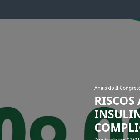
Anais do II Congre
RISCOS
INSULIN
COMPLI