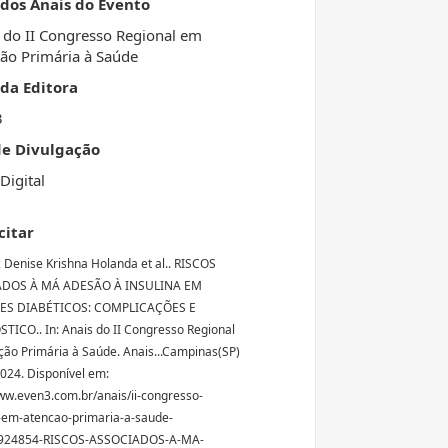
 dos Anais do Evento
 do II Congresso Regional em
ão Primária à Saúde
da Editora
3
de Divulgação
Digital
citar
Denise Krishna Holanda et al.. RISCOS
DOS À MÁ ADESÃO À INSULINA EM
ES DIABÉTICOS: COMPLICAÇÕES E
ICO.. In: Anais do II Congresso Regional
ão Primária à Saúde. Anais...Campinas(SP)
2024. Disponível em:
ww.even3.com.br/anais/ii-congresso-
-em-atencao-primaria-a-saude-
924854-RISCOS-ASSOCIADOS-A-MA-