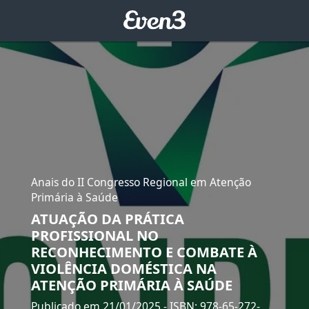
Anais do II Congresso Regional em Atenção
Primária à Saúde
ATUAÇÃO DA PRÁTICA
PROFISSIONAL NO
RECONHECIMENTO E COMBATE À
VIOLÊNCIA DOMÉSTICA NA
ATENÇÃO PRIMÁRIA À SAÚDE
Publicado em 21/01/2025
- ISBN: 978-65-272-