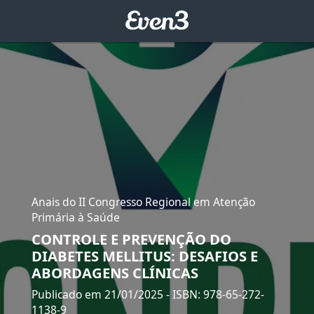
Anais do II Congresso Regional em Atenção
Primária à Saúde
CONTROLE E PREVENÇÃO DO
DIABETES MELLITUS: DESAFIOS E
ABORDAGENS CLÍNICAS
Publicado em 21/01/2025
- ISBN: 978-65-272-
1138-9