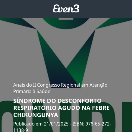
Anais do II Congresso Regional em Atenção
Primária à Saúde
SÍNDROME DO DESCONFORTO
RESPIRATÓRIO AGUDO NA FEBRE
CHIKUNGUNYA
Publicado em 21/01/2025
- ISBN: 978-65-272-
1138-9