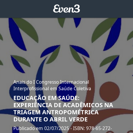
Anais do I Congresso Internacional
Interprofissional em Saúde Coletiva
EDUCAÇÃO EM SAÚDE:
EXPERIÊNCIA DE ACADÊMICOS NA
TRIAGEM ANTROPOMÉTRICA
DURANTE O ABRIL VERDE
Publicado em 02/07/2025
- ISBN: 978-65-272-