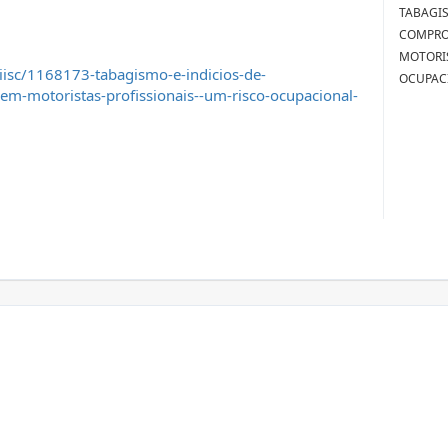
TABAGIS
COMPRO
MOTORIS
iisc/1168173-tabagismo-e-indicios-de-
OCUPACI
m-motoristas-profissionais--um-risco-ocupacional-