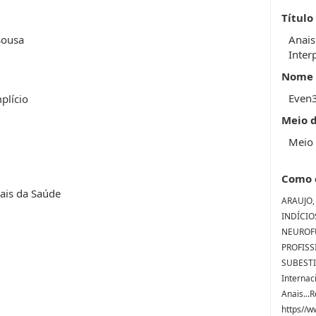
Título
Sousa
Anais
Inter
Nome 
Even
mplício
Meio 
Meio 
Como 
ais da Saúde
ARAUJO, 
INDÍCI
NEUROF
PROFISS
SUBESTIM
Internac
Anais...
https//w