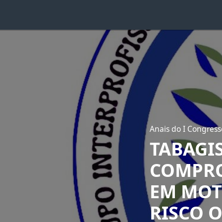
Anais do I Congress
TABAGIS
COMPR
EM MOT
RISCO 