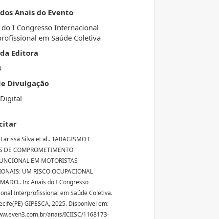
 dos Anais do Evento
 do I Congresso Internacional
profissional em Saúde Coletiva
da Editora
3
de Divulgação
Digital
citar
Larissa Silva et al.. TABAGISMO E
OS DE COMPROMETIMENTO
UNCIONAL EM MOTORISTAS
IONAIS: UM RISCO OCUPACIONAL
ADO.. In: Anais do I Congresso
ional Interprofissional em Saúde Coletiva.
Recife(PE) GIPESCA, 2025. Disponível em:
ww.even3.com.br/anais/ICIISC/1168173-