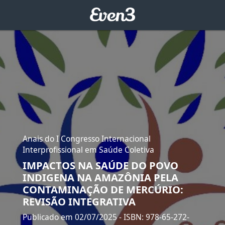
Anais do I Congresso Internacional
Interprofissional em Saúde Coletiva
IMPACTOS NA SAÚDE DO POVO
INDIGENA NA AMAZÔNIA PELA
CONTAMINAÇÃO DE MERCÚRIO:
REVISÃO INTEGRATIVA
Publicado em 02/07/2025
- ISBN: 978-65-272-