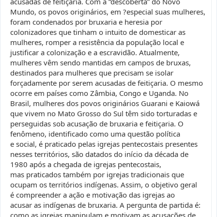
acusadas de feitiçaria. Com a “descoberta” do Novo
Mundo, os povos originários, em ?especial suas mulheres,
foram condenados por bruxaria e heresia por
colonizadores que tinham o intuito de domesticar as
mulheres, romper a resistência da população local e
justificar a colonização e a escravidão. Atualmente,
mulheres vêm sendo mantidas em campos de bruxas,
destinados para mulheres que precisam se isolar
forçadamente por serem acusadas de feitiçaria. O mesmo
ocorre em países como Zâmbia, Congo e Uganda. No
Brasil, mulheres dos povos originários Guarani e Kaiowá
que vivem no Mato Grosso do Sul têm sido torturadas e
perseguidas sob acusação de bruxaria e feitiçaria. O
fenômeno, identificado como uma questão política
e social, é praticado pelas igrejas pentecostais presentes
nesses territórios, são datados do início da década de
1980 após a chegada de igrejas pentecostais,
mas praticados também por igrejas tradicionais que
ocupam os territórios indígenas. Assim, o objetivo geral
é compreender a ação e motivação das igrejas ao
acusar as indígenas de bruxaria. A pergunta de partida é:
como as igrejas manipulam e motivam as acusações de