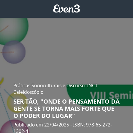
Práticas Socioculturais e Discurso: INCT
Caleidoscópio
SER-TÃO, "ONDE O PENSAMENTO DA
GENTE SE TORNA MAIS FORTE QUE
O PODER DO LUGAR"
Publicado em 22/04/2025
- ISBN: 978-65-272-
1302-4