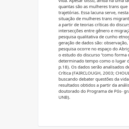
vida. Apesar disso, ainda há uma l
quantas são as mulheres trans que
trajetórias. Essa lacuna serve, nest
situação de mulheres trans migran
a partir de teorias críticas do dis
intersecções entre gênero e migraç
pesquisa qualitativa de cunho etno
geração de dados são: observação,
pesquisa ocorre no espaço do Abrig
o estudo do discurso “como forma d
determinado tempo como o lugar 
p.18). Os dados serão analisados d
Crítica (FAIRCLOUGH, 2003; CHO
buscando debater questões da vida
resultados obtidos a partir da anál
doutorado do Programa de Pós- gra
UNB).