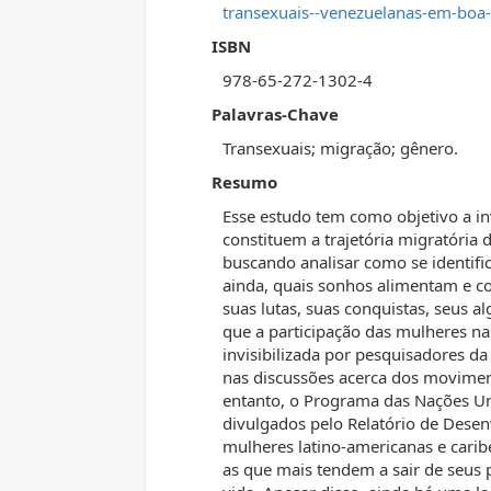
transexuais--venezuelanas-em-boa-v
ISBN
978-65-272-1302-4
Palavras-Chave
Transexuais; migração; gênero.
Resumo
Esse estudo tem como objetivo a inv
constituem a trajetória migratória
buscando analisar como se identific
ainda, quais sonhos alimentam e c
suas lutas, suas conquistas, seus a
que a participação das mulheres na
invisibilizada por pesquisadores d
nas discussões acerca dos movim
entanto, o Programa das Nações U
divulgados pelo Relatório de Des
mulheres latino-americanas e cari
as que mais tendem a sair de seus