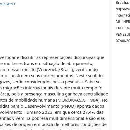
Brasília,
ista--rr
https//w
internac
MULHER
CRITICA
VENEZUE
07/08/2
estigar e discutir as representações discursivas que
 de mulheres trans em situação de abrigamento,
am nesse trânsito (Venezuela/Brasil), verificando
omo constroem seus enfrentamentos. Neste sentido,
lgozes, serão considerados nessa pesquisa. Sabe-se
s migrações internacionais durante muito tempo foi
a área, pois a presença masculina ganhava centralidade
entos de mobilidade humana (MOROKVASIC, 1984). No
nidas para o Desenvolvimento (PNUD) aponta dados
envolvimento Humano 2023, em que cerca 27,4% das
benhas vivem na pobreza multidimensional e são elas
 países de origem em busca de melhores condições de