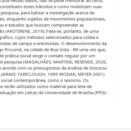
acuna nesses dados, não se pode mensurar ao certo,
 constituem esses trânsitos e como mobilizam suas
a pesquisa, para balizar a investigação acerca da
tes, enquanto sujeitos de movimentos populacionais,
curso e estudos que buscam compreender as
ão (AKOTIRENE, 2019).Trata-se, portanto, de uma
gráfico, cujos métodos selecionados para coleta e
 notas de campo e entrevistas. O desenvolvimento da
o Pricumã, na cidade de Boa Vista - RR uma vez que,
e prática social exige o contato regular por um
de pesquisa (MAGALHÃES; MARTINS; RESENDE, 2020,
e acordo com os pressupostos da Análise de Discurso
ULIARAKI; FAIRCLOUGH, 1999 WODAK; MEYER 2001)
 social contemporânea, como o sexismo. Os
ise serão utilizados como material para tese de
duação em Letras da Universidade de Brasília (PPGL-