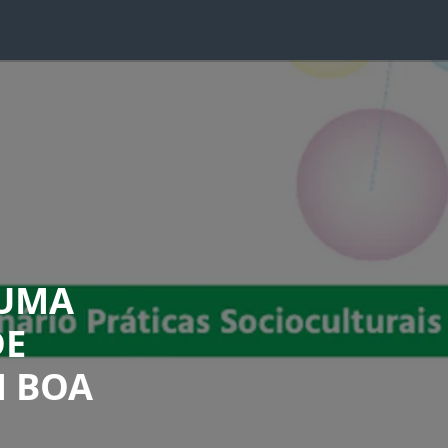
 UMA
DE
M BOA