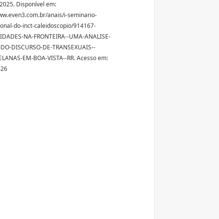
 2025. Disponível em:
ww.even3.com.br/anais/i-seminario-
ional-do-inct-caleidoscopio/914167-
IDADES-NA-FRONTEIRA--UMA-ANALISE-
-DO-DISCURSO-DE-TRANSEXUAIS--
LANAS-EM-BOA-VISTA--RR. Acesso em:
026