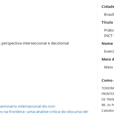
Cidad
Brasíl
Título
Práti
INCT 
perspectiva interseccional e decolonial
Nome 
Even
Meio 
Meio 
Como 
TEIXEIR
FRONTEI
DE TRAN
RR.. In: 
eminario-internacional-do-inct-
Caleidos
na-fronteira--uma-analise-critica-do-discurso-de-