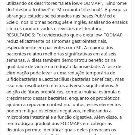
utilizando os descritores "Dieta low-FODMAP", "Síndrome
do Intestino Irritável" e "Microbiota Intestinal". A pesquisa
abrangeu estudos selecionados nas bases PubMed e
Scielo, nos idiomas português e inglês, analisando ensaios
clínicos randomizados e revisões de literatura.
RESULTADOS: Foi evidenciado que a dieta low-FODMAP
reduz eficazmente os sintomas gastrointestinais,
especialmente em pacientes com SII. A maioria dos
pacientes relatou melhorias significativas em até seis
semanas. A dieta também demonstrou benefícios na
qualidade de vida e na redução da ansiedade. A fase de
eliminação pode levar a uma redução temporária de
Bifidobactérias e Lactobacillus (bactérias benéficas), mas
isso não resultou em efeitos adversos significativos. A
adição de fibras prebióticas, como a inulina, estimula o
crescimento dessas bactérias, enquanto os probióticos
ajudam a repovoar o intestino. Juntos, esses elementos
podem mitigar os efeitos negativos, melhorando a
microbiota intestinal e a função digestiva. Além disso, a
reintrodução gradual dos FODMAPs em categorias
distintas permite identificar quais deles provocam os