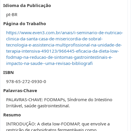
Idioma da Publicação
pt-BR
Página do Trabalho
https://www.even3.com.br/anais/i-seminario-de-nutricao-
clinica-da-santa-casa-de-misericordia-de-sobral-
tecnologia-e-assistencia-multiprofissional-na-unidade-de-
terapia-intensiva-490123/966445-eficacia-da-dieta-low-
fodmap-na-reducao-de-sintomas-gastrointestinais-e-
impacto-na-saude--uma-revisao-bibliografi
ISBN
978-65-272-0930-0
Palavras-Chave
PALAVRAS-CHAVE: FODMAPs, Síndrome do Intestino
Irritável, saúde gastrointestinal.
Resumo
INTRODUÇÃO: A dieta low-FODMAP, que envolve a
restrição de carboidratos fermentáveis como