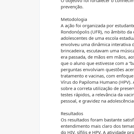
O objetivo foi fortalecer o conheci
prevenção.
Metodologia
A ação foi organizada por estudant
Rondonópolis (UFR), no âmbito da d
adolescentes de uma escola estadua
envolveu uma dinâmica interativa d
brincadeira, escutavam uma música 
era passada, de mãos em mãos, aos 
que o aluno que estivesse com a “b
perguntas envolviam questões acer
tratamento e vacinas, com enfoque 
Vírus do Papiloma Humano (HPV). A
sobre a correta utilização de preser
testes rápidos, a relevância da vac
pessoal, e gravidez na adolescência
Resultados
Os resultados foram bastante sati
entendimento mais claro dos temas
do HIV, sífilis e HPV. A atividade 