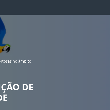
xitosas no âmbito
NÇÃO DE
DE