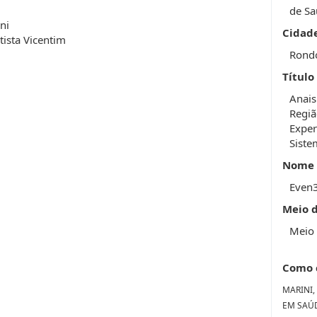
de S
ni
Cidad
tista Vicentim
Rond
Título
Anais
Regiã
Exper
Siste
Nome 
Even
Meio 
Meio 
Como 
MARINI, 
EM SAÚD