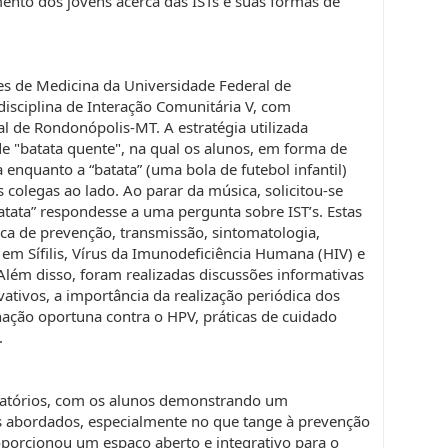
mento dos jovens acerca das ISTs e suas formas de
es de Medicina da Universidade Federal de
isciplina de Interação Comunitária V, com
l de Rondonópolis-MT. A estratégia utilizada
e "batata quente", na qual os alunos, em forma de
enquanto a “batata” (uma bola de futebol infantil)
colegas ao lado. Ao parar da música, solicitou-se
atata” respondesse a uma pergunta sobre IST’s. Estas
ca de prevenção, transmissão, sintomatologia,
em Sífilis, Vírus da Imunodeficiência Humana (HIV) e
lém disso, foram realizadas discussões informativas
vativos, a importância da realização periódica dos
inação oportuna contra o HPV, práticas de cuidado
.
sfatórios, com os alunos demonstrando um
 abordados, especialmente no que tange à prevenção
proporcionou um espaço aberto e integrativo para o