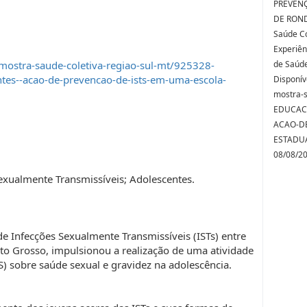
PREVENÇ
DE RONDO
Saúde Co
Experiên
mostra-saude-coletiva-regiao-sul-mt/925328-
de Saúde
tes--acao-de-prevencao-de-ists-em-uma-escola-
Disponív
mostra-s
EDUCAC
ACAO-D
ESTADUA
08/08/2
exualmente Transmissíveis; Adolescentes.
e Infecções Sexualmente Transmissíveis (ISTs) entre
o Grosso, impulsionou a realização de uma atividade
 sobre saúde sexual e gravidez na adolescência.