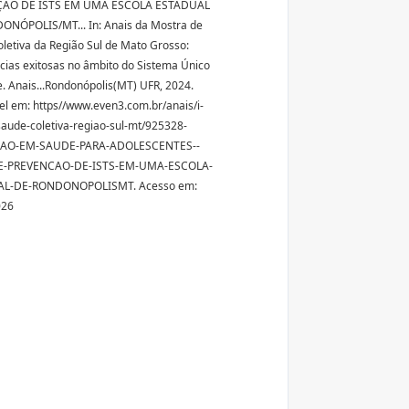
ÃO DE ISTS EM UMA ESCOLA ESTADUAL
NÓPOLIS/MT... In: Anais da Mostra de
letiva da Região Sul de Mato Grosso:
cias exitosas no âmbito do Sistema Único
. Anais...Rondonópolis(MT) UFR, 2024.
el em: https//www.even3.com.br/anais/i-
aude-coletiva-regiao-sul-mt/925328-
AO-EM-SAUDE-PARA-ADOLESCENTES--
E-PREVENCAO-DE-ISTS-EM-UMA-ESCOLA-
L-DE-RONDONOPOLISMT. Acesso em:
026