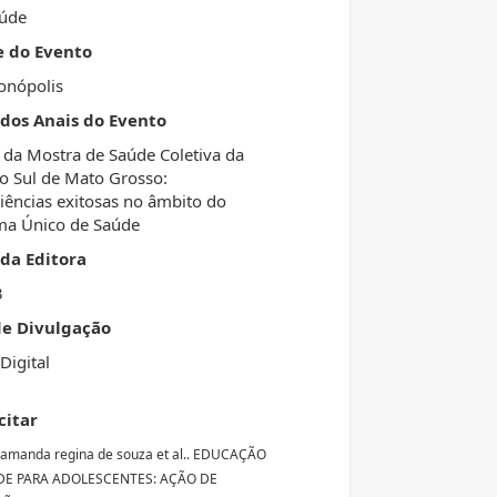
aúde
e do Evento
onópolis
 dos Anais do Evento
 da Mostra de Saúde Coletiva da
o Sul de Mato Grosso:
iências exitosas no âmbito do
ma Único de Saúde
da Editora
3
de Divulgação
Digital
citar
amanda regina de souza et al.. EDUCAÇÃO
E PARA ADOLESCENTES: AÇÃO DE