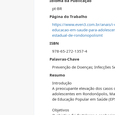
Idioma da Publicação
pt-BR
Página do Trabalho
https://www.even3.com.br/anais/i-
educacao-em-saude-para-adolescen
estadual-de-rondonopolismt
ISBN
978-65-272-1357-4
Palavras-Chave
Prevenção de Doenças; Infecções S
Resumo
Introdução
A preocupante elevação dos casos d
adolescentes em Rondonópolis, Mat
de Educação Popular em Saúde (EPS)
Objetivos