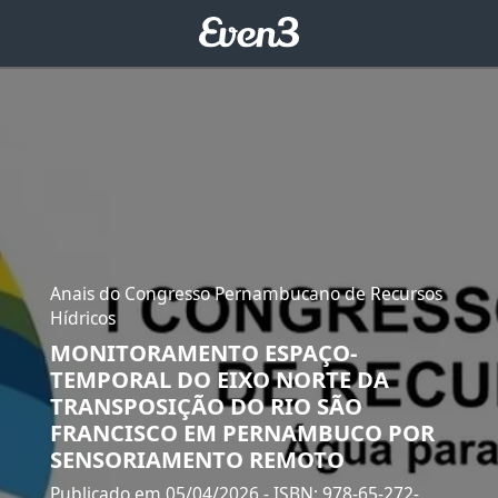
Anais do Congresso Pernambucano de Recursos
Hídricos
MONITORAMENTO ESPAÇO-
TEMPORAL DO EIXO NORTE DA
TRANSPOSIÇÃO DO RIO SÃO
FRANCISCO EM PERNAMBUCO POR
SENSORIAMENTO REMOTO
Publicado em 05/04/2026
- ISBN: 978-65-272-