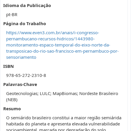
Idioma da Publicação
pt-BR
Página do Trabalho
https://www.even3.com.br/anais/i-congresso-
pernambucano-recursos-hidricos/1443980-
monitoramento-espaco-temporal-do-eixo-norte-da-
transposicao-do-rio-sao-francisco-em-pernambuco-por-
sensoriamento
ISBN
978-65-272-2310-8
Palavras-Chave
Geotecnologias; LULC; MapBiomas; Nordeste Brasileiro
(NEB)
Resumo
O semiárido brasileiro constitui a maior região semiárida
habitada do planeta e apresenta elevada vulnerabilidade
socioambiental, marcada por degradação do solo,