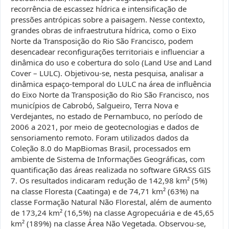
recorrência de escassez hídrica e intensificação de
pressões antrópicas sobre a paisagem. Nesse contexto,
grandes obras de infraestrutura hídrica, como o Eixo
Norte da Transposição do Rio São Francisco, podem
desencadear reconfigurações territoriais e influenciar a
dinâmica do uso e cobertura do solo (Land Use and Land
Cover – LULC). Objetivou-se, nesta pesquisa, analisar a
dinâmica espaço-temporal do LULC na área de influência
do Eixo Norte da Transposição do Rio São Francisco, nos
municípios de Cabrobó, Salgueiro, Terra Nova e
Verdejantes, no estado de Pernambuco, no período de
2006 a 2021, por meio de geotecnologias e dados de
sensoriamento remoto. Foram utilizados dados da
Coleção 8.0 do MapBiomas Brasil, processados em
ambiente de Sistema de Informações Geográficas, com
quantificação das áreas realizada no software GRASS GIS
7. Os resultados indicaram redução de 142,98 km² (5%)
na classe Floresta (Caatinga) e de 74,71 km² (63%) na
classe Formação Natural Não Florestal, além de aumento
de 173,24 km² (16,5%) na classe Agropecuária e de 45,65
km² (189%) na classe Área Não Vegetada. Observou-se,