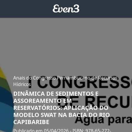
Anais do Congresso Pernambucano de Recursos
Hídricos
DINÂMICA DE SEDIMENTOS E
ASSOREAMENTO EM
RESERVATÓRIOS: APLICAÇÃO DO
MODELO SWAT NA BACIA DO RIO
CAPIBARIBE
Publicado em 05/04/2026
- ISBN: 978-65-272-