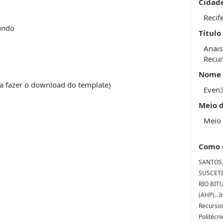
Cidad
Recif
undo
Título
Anais
Recur
Nome 
a fazer o download do template)
Even
Meio 
Meio 
Como 
SANTOS, 
SUSCETI
RIO BIT
(AHP).. 
Recursos 
Politécn