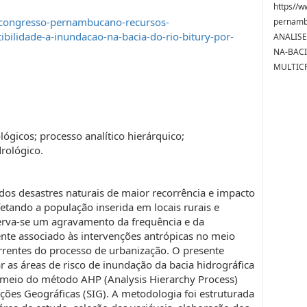
https//w
-congresso-pernambucano-recursos-
pernamb
ibilidade-a-inundacao-na-bacia-do-rio-bitury-por-
ANALISE
NA-BACI
MULTICR
ógicos; processo analítico hierárquico;
drológico.
os desastres naturais de maior recorrência e impacto
etando a população inserida em locais rurais e
erva-se um agravamento da frequência e da
nte associado às intervenções antrópicas no meio
orrentes do processo de urbanização. O presente
r as áreas de risco de inundação da bacia hidrográfica
 meio do método AHP (Analysis Hierarchy Process)
ões Geográficas (SIG). A metodologia foi estruturada