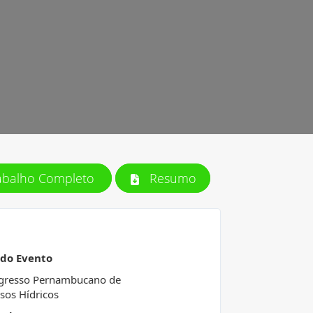
abalho Completo
Resumo
 do Evento
gresso Pernambucano de
sos Hídricos