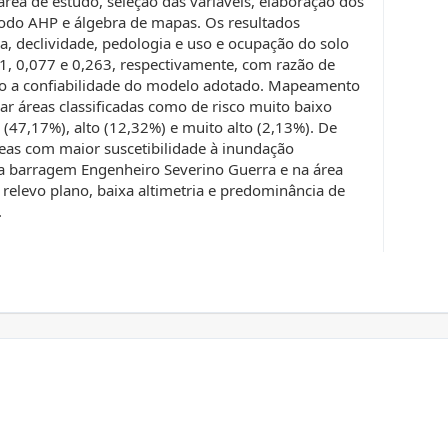
área de estudo, seleção das variáveis, elaboração dos
odo AHP e álgebra de mapas. Os resultados
ia, declividade, pedologia e uso e ocupação do solo
1, 0,077 e 0,263, respectivamente, com razão de
do a confiabilidade do modelo adotado. Mapeamento
car áreas classificadas como de risco muito baixo
(47,17%), alto (12,32%) e muito alto (2,13%). De
eas com maior suscetibilidade à inundação
a barragem Engenheiro Severino Guerra e na área
 relevo plano, baixa altimetria e predominância de
.