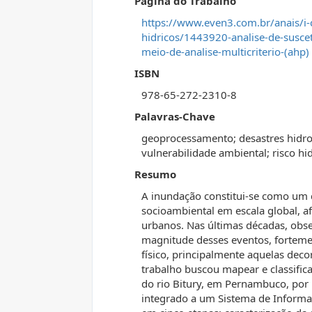
Página do Trabalho
https://www.even3.com.br/anais/i
hidricos/1443920-analise-de-suscet
meio-de-analise-multicriterio-(ahp)
ISBN
978-65-272-2310-8
Palavras-Chave
geoprocessamento; desastres hidrol
vulnerabilidade ambiental; risco hi
Resumo
A inundação constitui-se como um d
socioambiental em escala global, af
urbanos. Nas últimas décadas, obs
magnitude desses eventos, forteme
físico, principalmente aquelas dec
trabalho buscou mapear e classifica
do rio Bitury, em Pernambuco, por
integrado a um Sistema de Informaç