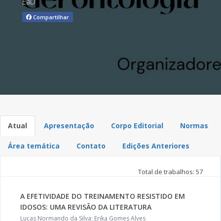
EaD
Compartilhar
Atual
Apresentação
Corpo Editorial
Normas
Área temática
Contato
Edições Anteriores
Total de trabalhos: 57
A EFETIVIDADE DO TREINAMENTO RESISTIDO EM
IDOSOS: UMA REVISÃO DA LITERATURA
Lucas Normando da Silva; Erika Gomes Alves