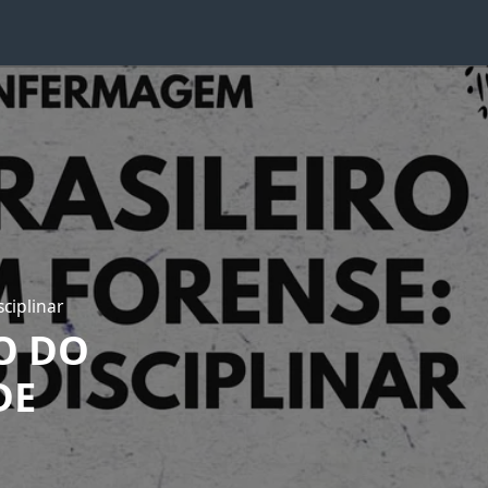
ciplinar
O DO
DE