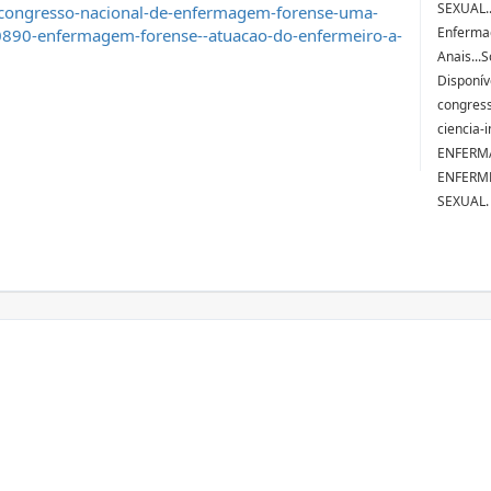
SEXUAL..
-congresso-nacional-de-enfermagem-forense-uma-
Enfermag
10890-enfermagem-forense--atuacao-do-enfermeiro-a-
Anais...
Disponív
congres
ciencia-
ENFERM
ENFERME
SEXUAL.