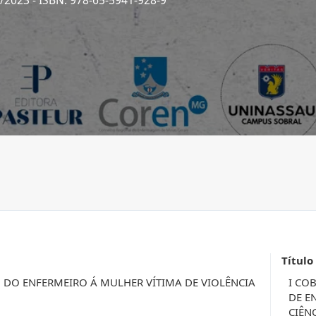
9/2023
- ISBN: 978-65-5941-928-9
Título
DO ENFERMEIRO Á MULHER VÍTIMA DE VIOLÊNCIA
I CO
DE E
CIÊN