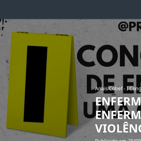
Anais Cobef - I Con
ENFERM
ENFERM
VIOLÊN