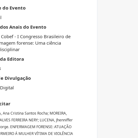
e do Evento
l
 dos Anais do Evento
 Cobef - I Congresso Brasileiro de
magem forense: Uma ciência
isciplinar
da Editora
3
de Divulgação
Digital
citar
, Ana Cristina Santos Rocha; MOREIRA,
ALVES FERREIRA NERY; LUCENA, Jhenniffer
 Jorge. ENFERMAGEM FORENSE: ATUAÇÃO
RMEIRO Á MULHER VÍTIMA DE VIOLÊNCIA