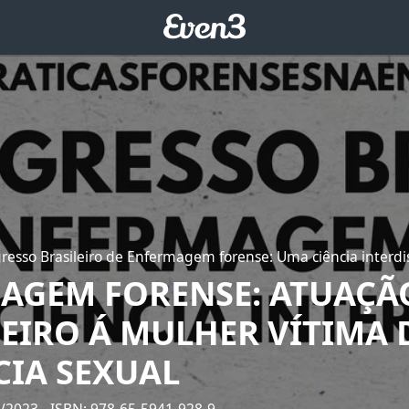
gresso Brasileiro de Enfermagem forense: Uma ciência interdis
AGEM FORENSE: ATUAÇÃ
EIRO Á MULHER VÍTIMA 
CIA SEXUAL