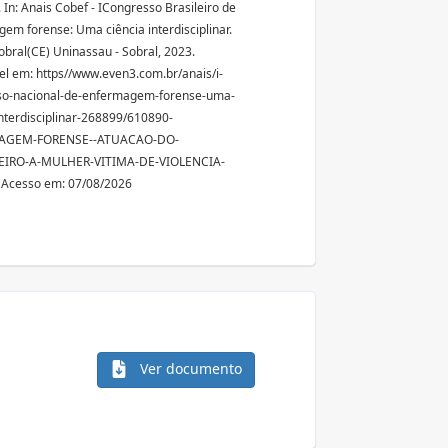
 In: Anais Cobef - ICongresso Brasileiro de
em forense: Uma ciência interdisciplinar.
Sobral(CE) Uninassau - Sobral, 2023.
el em: https//www.even3.com.br/anais/i-
so-nacional-de-enfermagem-forense-uma-
interdisciplinar-268899/610890-
AGEM-FORENSE--ATUACAO-DO-
IRO-A-MULHER-VITIMA-DE-VIOLENCIA-
 Acesso em: 07/08/2026
Ver documento