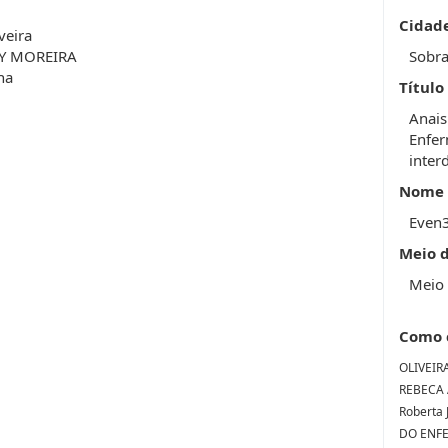
Cidad
veira
RY MOREIRA
Sobra
na
Título
Anais
Enfer
interd
Nome 
Even
Meio 
Meio 
Como 
OLIVEIRA
REBECA 
Roberta
DO ENFE