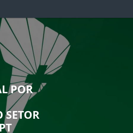
AL POR
 SETOR
PT