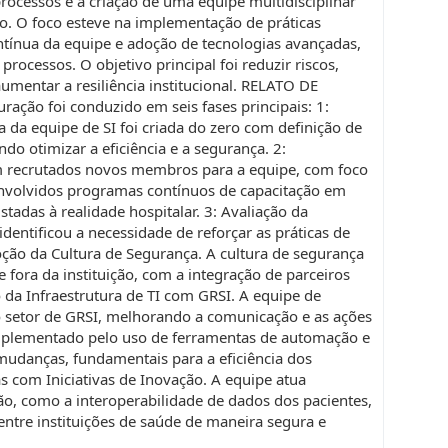
ocessos e a criação de uma equipe multidisciplinar
o. O foco esteve na implementação de práticas
ntínua da equipe e adoção de tecnologias avançadas,
rocessos. O objetivo principal foi reduzir riscos,
mentar a resiliência institucional. RELATO DE
ação foi conduzido em seis fases principais: 1:
a da equipe de SI foi criada do zero com definição de
do otimizar a eficiência e a segurança. 2:
m recrutados novos membros para a equipe, com foco
envolvidos programas contínuos de capacitação em
tadas à realidade hospitalar. 3: Avaliação da
dentificou a necessidade de reforçar as práticas de
ção da Cultura de Segurança. A cultura de segurança
fora da instituição, com a integração de parceiros
o da Infraestrutura de TI com GRSI. A equipe de
 ao setor de GRSI, melhorando a comunicação e as ações
complementado pelo uso de ferramentas de automação e
mudanças, fundamentais para a eficiência dos
s com Iniciativas de Inovação. A equipe atua
o, como a interoperabilidade de dados dos pacientes,
entre instituições de saúde de maneira segura e