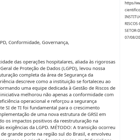
https//w
cientif
INSTITU
RISCOS
SETOR-D
07/08/2
GPD, Conformidade, Governança,
ade das operações hospitalares, aliada às rigorosas
i Geral de Proteção de Dados (LGPD), levou nossa
ruturação completa da área de Segurança da
eriência descreve como a instituição se fortaleceu ao
, formando uma equipe dedicada à Gestão de Riscos de
 iniciativa melhorou não apenas a conformidade com
ciência operacional e reforçou a segurança
te SI de TI foi fundamental para o crescimento
a implementação de uma nova estrutura de GRSI em
do os impactos positivos da reestruturação na
às exigências da LGPD. MÉTODO: A transição ocorreu
de grande porte na região sul do Brasil, e envolveu