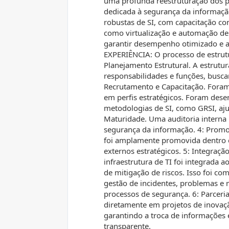
uma profunda reestruturação dos pr
dedicada à segurança da informaçã
robustas de SI, com capacitação co
como virtualização e automação de p
garantir desempenho otimizado e au
EXPERIÊNCIA: O processo de estrutur
Planejamento Estrutural. A estrutur
responsabilidades e funções, buscan
Recrutamento e Capacitação. Fora
em perfis estratégicos. Foram des
metodologias de SI, como GRSI, ajus
Maturidade. Uma auditoria interna i
segurança da informação. 4: Promo
foi amplamente promovida dentro e 
externos estratégicos. 5: Integraçã
infraestrutura de TI foi integrada
de mitigação de riscos. Isso foi 
gestão de incidentes, problemas e 
processos de segurança. 6: Parceria
diretamente em projetos de inovaçã
garantindo a troca de informações 
transparente.