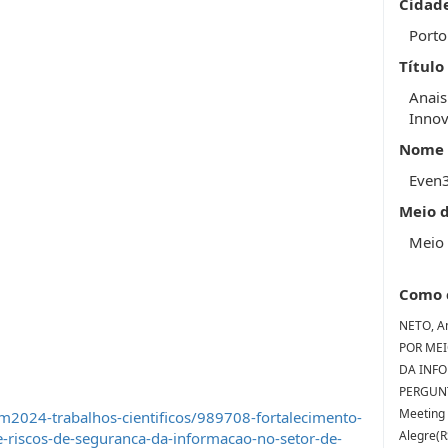
Cidad
Porto
Título
Anais
Innov
Nome 
Even
Meio 
Meio 
Como 
NETO, A
POR MEI
DA INF
PERGUNTA
Meeting 
2024-trabalhos-cientificos/989708-fortalecimento-
Alegre(R
e-riscos-de-seguranca-da-informacao-no-setor-de-