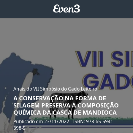
Anais do VII Simpósio do Gado Leiteiro
A CONSERVAÇÃO NA FORMA DE
SILAGEM PRESERVA A COMPOSIÇÃO
QUÍMICA DA CASCA DE MANDIOCA
Publicado em 23/11/2022
- ISBN: 978-65-5941-
898-5