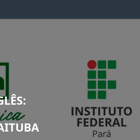
LÊS:
AITUBA