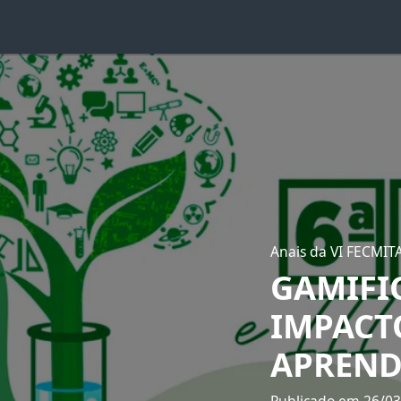
Anais da VI FECMIT
GAMIFI
IMPACT
APREND