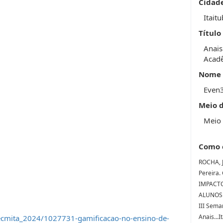
Cidad
Itait
Título
Anais
Acadê
Nome 
Even
Meio 
Meio 
Como 
ROCHA, J
Pereira
IMPACT
ALUNOS E
III Sema
Anais...
ecmita_2024/1027731-gamificacao-no-ensino-de-