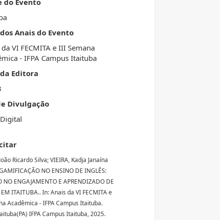
e do Evento
uba
 dos Anais do Evento
 da VI FECMITA e III Semana
mica - IFPA Campus Itaituba
da Editora
3
de Divulgação
Digital
citar
oão Ricardo Silva; VIEIRA, Kadja Janaína
. GAMIFICAÇÃO NO ENSINO DE INGLÊS:
O NO ENGAJAMENTO E APRENDIZADO DE
M ITAITUBA.. In: Anais da VI FECMITA e
na Acadêmica - IFPA Campus Itaituba.
Itaituba(PA) IFPA Campus Itaituba, 2025.