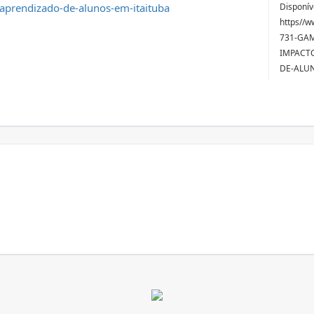
aprendizado-de-alunos-em-itaituba
Disponív
https//w
731-GAM
IMPACT
DE-ALUN