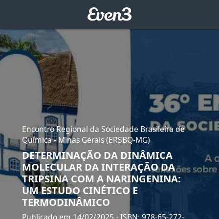
Encontro Regional da Sociedade Brasileira de
Química - Minas Gerais (ERSBQ-MG)
DETERMINAÇÃO DA DINÂMICA
MOLECULAR DA INTERAÇÃO DA
TRIPSINA COM A NARINGENINA:
UM ESTUDO CINÉTICO E
TERMODINÂMICO
Publicado em 14/02/2025
- ISBN: 978-65-272-