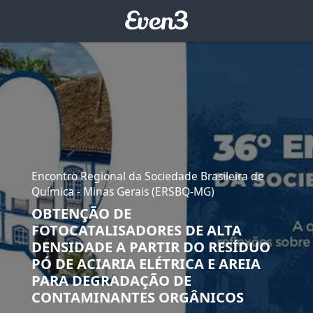
Encontro Regional da Sociedade Brasileira de
Química - Minas Gerais (ERSBQ-MG)
OBTENÇÃO DE
FOTOCATALISADORES DE ALTA
DENSIDADE A PARTIR DO RESÍDUO
PÓ DE ACIARIA ELÉTRICA E AREIA
PARA DEGRADAÇÃO DE
CONTAMINANTES ORGÂNICOS