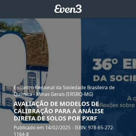
Encontro Regional da Sociedade Brasileira de
Química - Minas Gerais (ERSBQ-MG)
AVALIAÇÃO DE MODELOS DE
CALIBRAÇÃO PARA A ANÁLISE
DIRETA DE SOLOS POR PXRF
Publicado em 14/02/2025
- ISBN: 978-65-272-
1164-8