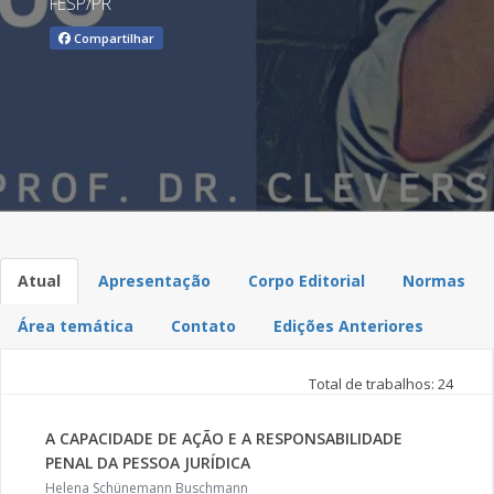
FESP/PR
Compartilhar
Atual
Apresentação
Corpo Editorial
Normas
Área temática
Contato
Edições Anteriores
Total de trabalhos: 24
A CAPACIDADE DE AÇÃO E A RESPONSABILIDADE
PENAL DA PESSOA JURÍDICA
Helena Schünemann Buschmann