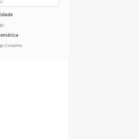
idade
igo
temática
igo Completo