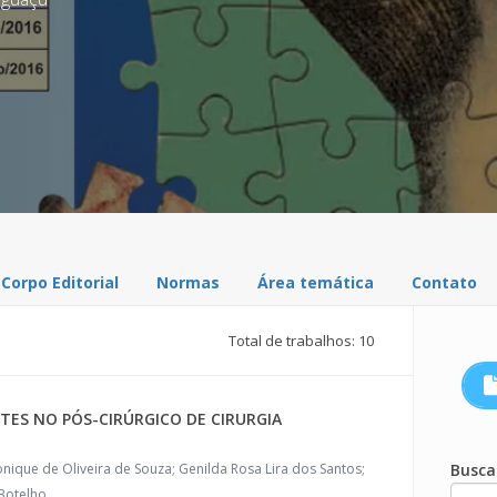
Corpo Editorial
Normas
Área temática
Contato
Total de trabalhos: 10
TES NO PÓS-CIRÚRGICO DE CIRURGIA
nique de Oliveira de Souza; Genilda Rosa Lira dos Santos;
Busca
Botelho