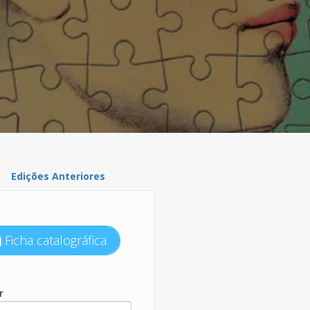
Edições Anteriores
Ficha catalográfica
r