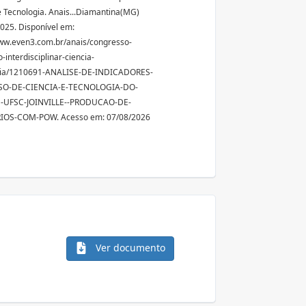
e Tecnologia. Anais...Diamantina(MG)
2025. Disponível em:
ww.even3.com.br/anais/congresso-
o-interdisciplinar-ciencia-
gia/1210691-ANALISE-DE-INDICADORES-
O-DE-CIENCIA-E-TECNOLOGIA-DO-
UFSC-JOINVILLE--PRODUCAO-DE-
IOS-COM-POW. Acesso em: 07/08/2026
Ver documento