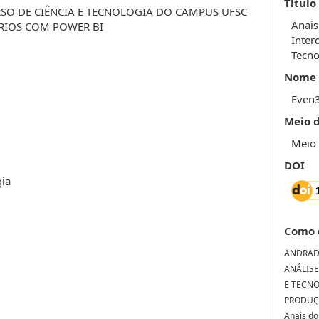
Título
RSO DE CIÊNCIA E TECNOLOGIA DO CAMPUS UFSC
Anais
ÓRIOS COM POWER BI
Inter
Tecno
Nome 
Even
Meio 
Meio 
DOI
gia
Como 
ANDRADE,
ANÁLISE
E TECNO
PRODUÇÃ
Anais do