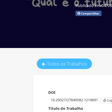
Publicado em 04/0
Compartilhar
Todos os Trabalhos
DOI
10.29327/27640582.1210691
Cop
Título do Trabalho