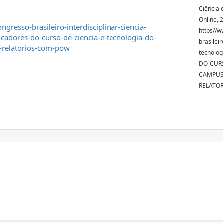
Ciência 
Online, 
resso-brasileiro-interdisciplinar-ciencia-
https//w
cadores-do-curso-de-ciencia-e-tecnologia-do-
brasileir
e-relatorios-com-pow
tecnolo
DO-CURS
CAMPUS-
RELATOR