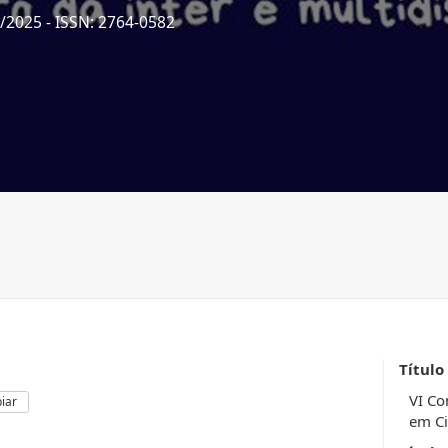
8/2025
- ISSN: 2764-0582
Título
VI Co
iar
em Ci