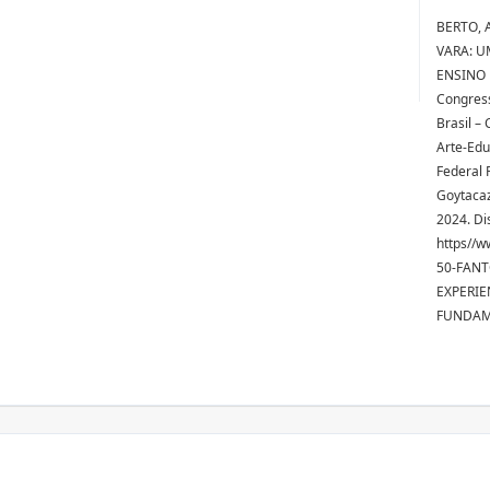
BERTO, 
VARA: U
ENSINO F
Congress
Brasil –
Arte-Edu
Federal 
Goytacaze
2024. Di
https//
50-FANT
EXPERIE
FUNDAME