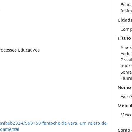
Educa
o
Insti
Cidad
Camp
Título
Anais
Processos Educativos
Feder
Brasi
Inter
Seman
Flum
Nome 
Even
Meio 
Meio 
onfaeb2024/960750-fantoche-de-vara--um-relato-de-
undamental
Como 