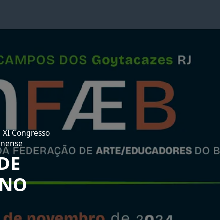
, XI Congresso
minense
DE
INO