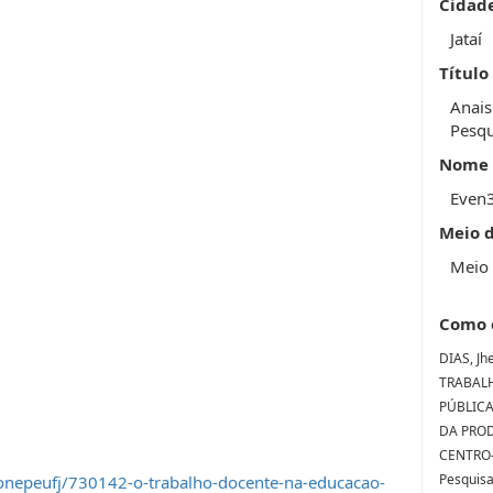
Cidad
Jataí
Título
Anais
Pesqu
Nome 
Even
Meio 
Meio 
Como 
DIAS, Jh
TRABAL
PÚBLICA
DA PRO
CENTRO-O
Pesquisa
onepeufj/730142-o-trabalho-docente-na-educacao-