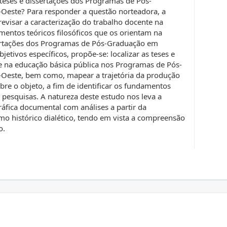
 teses e dissertações dos Programas de Pós-
Oeste? Para responder a questão norteadora, a
evisar a caracterização do trabalho docente na
mentos teóricos filosóficos que os orientam na
ssertações dos Programas de Pós-Graduação em
tivos específicos, propõe-se: localizar as teses e
e na educação básica pública nos Programas de Pós-
Oeste, bem como, mapear a trajetória da produção
obre o objeto, a fim de identificar os fundamentos
s pesquisas. A natureza deste estudo nos leva a
ráfica documental com análises a partir da
o histórico dialético, tendo em vista a compreensão
o.