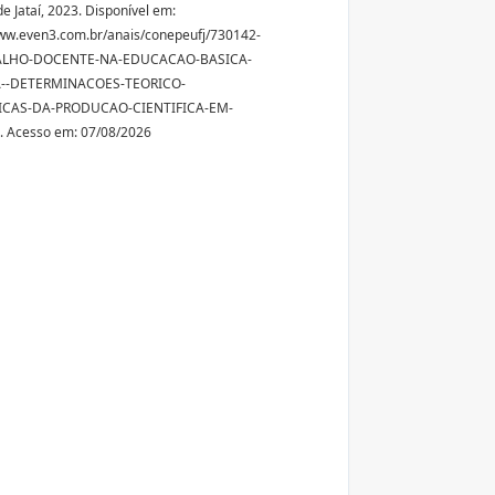
e Jataí, 2023. Disponível em:
ww.even3.com.br/anais/conepeufj/730142-
ALHO-DOCENTE-NA-EDUCACAO-BASICA-
--DETERMINACOES-TEORICO-
ICAS-DA-PRODUCAO-CIENTIFICA-EM-
 Acesso em: 07/08/2026