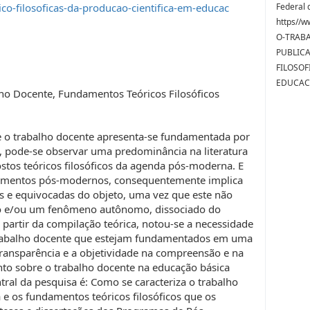
ico-filosoficas-da-producao-cientifica-em-educac
Federal d
https//w
O-TRAB
PUBLICA
FILOSOF
EDUCAC.
o Docente, Fundamentos Teóricos Filosóficos
 o trabalho docente apresenta-se fundamentada por
o, pode-se observar uma predominância na literatura
tos teóricos filosóficos da agenda pós-moderna. E
ndamentos pós-modernos, consequentemente implica
as e equivocadas do objeto, uma vez que este não
vo e/ou um fenômeno autônomo, dissociado do
a partir da compilação teórica, notou-se a necessidade
trabalho docente que estejam fundamentados em uma
transparência e a objetividade na compreensão e na
to sobre o trabalho docente na educação básica
ntral da pesquisa é: Como se caracteriza o trabalho
 e os fundamentos teóricos filosóficos que os