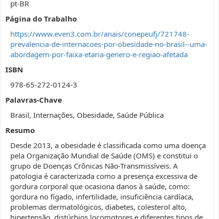
pt-BR
Página do Trabalho
https://www.even3.com.br/anais/conepeufj/721748-
prevalencia-de-internacoes-por-obesidade-no-brasil--uma-
abordagem-por-faixa-etaria-genero-e-regiao-afetada
ISBN
978-65-272-0124-3
Palavras-Chave
Brasil, Internações, Obesidade, Saúde Pública
Resumo
Desde 2013, a obesidade é classificada como uma doença
pela Organização Mundial de Saúde (OMS) e constitui o
grupo de Doenças Crônicas Não-Transmissíveis. A
patologia é caracterizada como a presença excessiva de
gordura corporal que ocasiona danos à saúde, como:
gordura no fígado, infertilidade, insuficiência cardíaca,
problemas dermatológicos, diabetes, colesterol alto,
hipertensão, distúrbios locomotores e diferentes tipos de