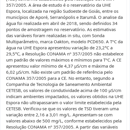
357/2005. A área de estudo é o reservatório da UHE
Espora, localizada na região Sudoeste de Goiás, entre os
municípios de Aporé, Serranópolis e Itarumã. O analise da
água foi realizada em abril de 2018, sendo definidos 34
pontos de amostragem no reservatório. As estimativas
das variáveis foram realizadas in situ, com Sonda
Multiparâmetro, marca Oakton, modelo PCD650. A TºC da
água na UHE Espora apresentou variação de 23,2°C a
29,5°C, a Resolução CONAMA nº 357/2005 não estabelece
um padrão de valores máximos e mínimos para TºC. A CE
apresentou valor mínimo de 4,37 µS/cm e máxima de
6,02 µS/cm. Não existe um padrão de referência pelo
CONAMA 357/2005 para a CE. No entanto, segundo a
Companhia de Tecnologia de Saneamento Ambiental
CETESB, os valores de condutividade acima de 100 µS/cm
indicam ambientes impactados, os valores obtidos na UHE
Espora não ultrapassaram o valor limite estabelecida pela
CETESB. Verificou-se que os valores de TSD tiveram uma
variação entre 2,16 a 3,01 mg/L. Apresentam-se com
valores abaixo de 500 mg/L, conforme estabelecidos pela
Resolução CONAMA nº 357/2005. A partir das variáveis