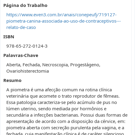
Página do Trabalho
https://www.even3.com.br/anais/conepeufj/719127-
piometra-canina-associada-ao-uso-de-contraceptivos---
relato-de-caso
ISBN
978-65-272-0124-3
Palavras-Chave
Aberta, Fechada, Necroscopia, Progestágeno,
Ovariohisterectomia
Resumo
A piometra é uma afecção comum na rotina clínica
veterinária que acomete o trato reprodutor de fêmeas.
Essa patologia caracteriza-se pelo acúmulo de pus no
lúmen uterino, sendo mediada por hormônios e
secundária a infecções bacterianas. Possui duas formas de
apresentação de acordo com a disposição da cérvice, em:
piometra aberta com secreção purulenta pela vagina, e a
fechada, cuja manifestação clínica é de caráter silencioso,