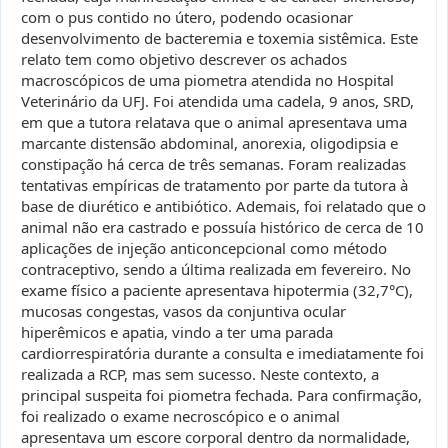
com o pus contido no útero, podendo ocasionar
desenvolvimento de bacteremia e toxemia sistêmica. Este
relato tem como objetivo descrever os achados
macroscópicos de uma piometra atendida no Hospital
Veterinário da UFJ. Foi atendida uma cadela, 9 anos, SRD,
em que a tutora relatava que o animal apresentava uma
marcante distensão abdominal, anorexia, oligodipsia e
constipação há cerca de três semanas. Foram realizadas
tentativas empíricas de tratamento por parte da tutora à
base de diurético e antibiótico. Ademais, foi relatado que o
animal não era castrado e possuía histórico de cerca de 10
aplicações de injeção anticoncepcional como método
contraceptivo, sendo a última realizada em fevereiro. No
exame físico a paciente apresentava hipotermia (32,7°C),
mucosas congestas, vasos da conjuntiva ocular
hiperêmicos e apatia, vindo a ter uma parada
cardiorrespiratória durante a consulta e imediatamente foi
realizada a RCP, mas sem sucesso. Neste contexto, a
principal suspeita foi piometra fechada. Para confirmação,
foi realizado o exame necroscópico e o animal
apresentava um escore corporal dentro da normalidade,