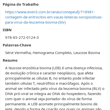
Página do Trabalho
https://www.even3.com.br/anais/conepeufj/718981-
contagem-de-eritrocitos-em-vacas-leiteiras-soropositivas-
para-virus-da-leucemia-bovina-(blv)
ISBN
978-65-272-0124-3
Palavras-Chave
Série Vermelha, Hemograma Completo, Leucose Bovina
Resumo
A leucose enzoótica bovina (LEB) é uma doença infeciosa,
de evolução crônica e caracter neoplásico, que afeta
principalmente as células B, no entanto pode infectar
também células T, neutrófilos e macrófagos. Após o
animal ser infectado pelo vírus da leucemia bovina (BLV) o
DNA pró-viral se integra ao DNA do hospedeiro, fazendo
com quer o animal seja portador do vírus de forma
permanente. A LEB acomete principalmente bovino de
leite, devido a forma de criação nos quais os animais são