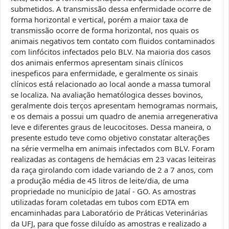
submetidos. A transmissão dessa enfermidade ocorre de
forma horizontal e vertical, porém a maior taxa de
transmissão ocorre de forma horizontal, nos quais os
animais negativos tem contato com fluidos contaminados
com linfócitos infectados pelo BLV. Na maioria dos casos
dos animais enfermos apresentam sinais clínicos
inespeficos para enfermidade, e geralmente os sinais
clínicos está relacionado ao local aonde a massa tumoral
se localiza. Na avaliação hematólogica desses bovinos,
geralmente dois terços apresentam hemogramas normais,
e os demais a possui um quadro de anemia arregenerativa
leve e diferentes graus de leucocitoses. Dessa maneira, o
presente estudo teve como objetivo constatar alterações
na série vermelha em animais infectados com BLV. Foram
realizadas as contagens de hemácias em 23 vacas leiteiras
da raça girolando com idade variando de 2 a 7 anos, com
a produção média de 45 litros de leite/dia, de uma
propriedade no município de Jataí - GO. As amostras
utilizadas foram coletadas em tubos com EDTA em
encaminhadas para Laboratório de Práticas Veterinárias
da UFJ, para que fosse diluído as amostras e realizado a