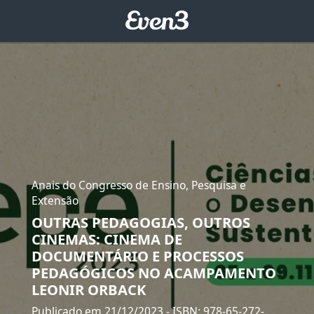
Anais do Congresso de Ensino, Pesquisa e
Extensão
OUTRAS PEDAGOGIAS, OUTROS
CINEMAS: CINEMA DE
DOCUMENTÁRIO E PROCESSOS
PEDAGÓGICOS NO ACAMPAMENTO
LEONIR ORBACK
Publicado em 21/12/2023
- ISBN: 978-65-272-