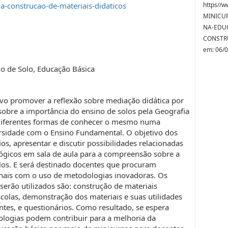
da-construcao-de-materiais-didaticos
https//w
MINICU
NA-EDUC
CONSTRU
em: 06/
o de Solo, Educação Básica
vo promover a reflexão sobre mediação didática por
obre a importância do ensino de solos pela Geografia
 diferentes formas de conhecer o mesmo numa
ersidade com o Ensino Fundamental. O objetivo dos
ios, apresentar e discutir possibilidades relacionadas
ógicos em sala de aula para a compreensão sobre a
los. E será destinado docentes que procuram
onais com o uso de metodologias inovadoras. Os
rão utilizados são: construção de materiais
scolas, demonstração dos materiais e suas utilidades
tes, e questionários. Como resultado, se espera
ologias podem contribuir para a melhoria da