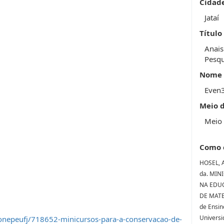
Cidad
Jataí
Título
Anais
Pesqu
Nome 
Even
Meio 
Meio 
Como 
HOSEL, A
da. MIN
NA EDUC
DE MATER
de Ensin
Universi
onepeufj/718652-minicursos-para-a-conservacao-de-