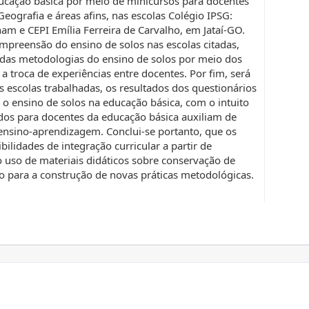
ducação básica por meio de minicursos para docentes
eografia e áreas afins, nas escolas Colégio IPSG:
am e CEPI Emília Ferreira de Carvalho, em Jataí-GO.
preensão do ensino de solos nas escolas citadas,
 das metodologias do ensino de solos por meio dos
 troca de experiências entre docentes. Por fim, será
 escolas trabalhadas, os resultados dos questionários
 o ensino de solos na educação básica, com o intuito
ados para docentes da educação básica auxiliam de
 ensino-aprendizagem. Conclui-se portanto, que os
lidades de integração curricular a partir de
o uso de materiais didáticos sobre conservação de
vo para a construção de novas práticas metodológicas.