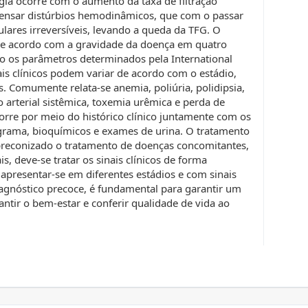
ogia ocorre com o aumento da taxa de filtração
ensar distúrbios hemodinâmicos, que com o passar
ares irreversíveis, levando a queda da TFG. O
 de acordo com a gravidade da doença em quatro
 sendo os parâmetros determinados pela International
nais clínicos podem variar de acordo com o estádio,
 Comumente relata-se anemia, poliúria, polidipsia,
ão arterial sistêmica, toxemia urêmica e perda de
corre por meio do histórico clínico juntamente com os
rama, bioquímicos e exames de urina. O tratamento
preconizado o tratamento de doenças concomitantes,
 deve-se tratar os sinais clínicos de forma
 apresentar-se em diferentes estádios e com sinais
iagnóstico precoce, é fundamental para garantir um
ntir o bem-estar e conferir qualidade de vida ao