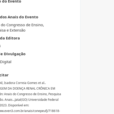
e do Evento
 dos Anais do Evento
 do Congresso de Ensino,
isa e Extensão
da Editora
3
de Divulgação
Digital
citar
, Isadora Correia Gomes et al..
GEM DA DOENÇA RENAL CRÔNICA EM
In: Anais do Congresso de Ensino, Pesquisa
ão. Anais...Jataí(GO) Universidade Federal
 2023. Disponível em:
ww.even3.com.br/anais/conepeufj/718618-