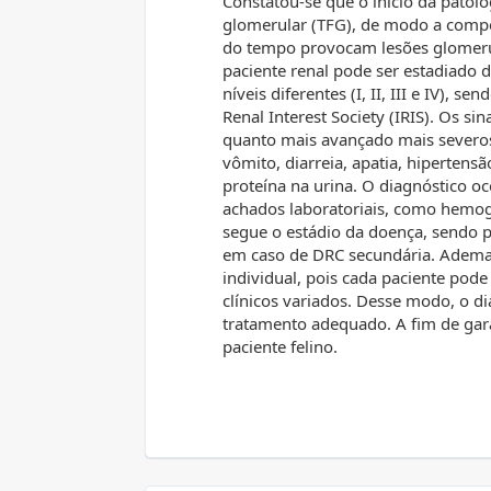
Constatou-se que o início da patol
glomerular (TFG), de modo a comp
do tempo provocam lesões glomerul
paciente renal pode ser estadiado
níveis diferentes (I, II, III e IV),
Renal Interest Society (IRIS). Os si
quanto mais avançado mais severos.
vômito, diarreia, apatia, hipertens
proteína na urina. O diagnóstico o
achados laboratoriais, como hemog
segue o estádio da doença, sendo 
em caso de DRC secundária. Ademais,
individual, pois cada paciente pode
clínicos variados. Desse modo, o d
tratamento adequado. A fim de gara
paciente felino.