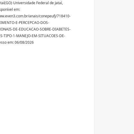
ataí(GO) Universidade Federal de Jataí,
sponível em:
ww.even3.com.br/anais/conepeufj/718410-
IMENTO-E-PERCEPCAO-DOS-
IONAIS-DE-EDUCACAO-SOBRE-DIABETES-
S-TIPO-1-MANEJO-EM-SITUACOES-DE-
esso em: 06/08/2026