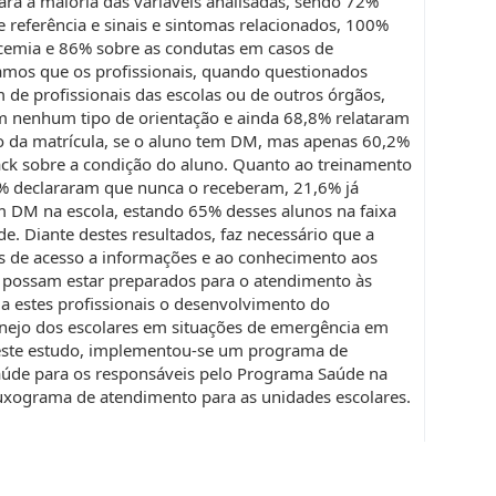
ara a maioria das variáveis analisadas, sendo 72%
 referência e sinais e sintomas relacionados, 100%
cemia e 86% sobre as condutas em casos de
camos que os profissionais, quando questionados
 de profissionais das escolas ou de outros órgãos,
 nenhum tipo de orientação e ainda 68,8% relataram
o da matrícula, se o aluno tem DM, mas apenas 60,2%
ck sobre a condição do aluno. Quanto ao treinamento
% declararam que nunca o receberam, 21,6% já
DM na escola, estando 65% desses alunos na faixa
de. Diante destes resultados, faz necessário que a
es de acesso a informações e ao conhecimento aos
e possam estar preparados para o atendimento às
 a estes profissionais o desenvolvimento do
nejo dos escolares em situações de emergência em
este estudo, implementou-se um programa de
aúde para os responsáveis pelo Programa Saúde na
uxograma de atendimento para as unidades escolares.