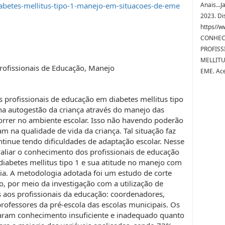
iabetes-mellitus-tipo-1-manejo-em-situacoes-de-eme
Anais...J
2023. Di
https//w
CONHEC
PROFISS
MELLITU
rofissionais de Educação, Manejo
EME. Ac
profissionais de educação em diabetes mellitus tipo
na autogestão da criança através do manejo das
orrer no ambiente escolar. Isso não havendo poderão
 na qualidade de vida da criança. Tal situação faz
tinue tendo dificuldades de adaptação escolar. Nesse
valiar o conhecimento dos profissionais de educação
diabetes mellitus tipo 1 e sua atitude no manejo com
ia. A metodologia adotada foi um estudo de corte
vo, por meio da investigação com a utilização de
 aos profissionais da educação: coordenadores,
 professores da pré-escola das escolas municipais. Os
aram conhecimento insuficiente e inadequado quanto