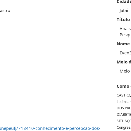
Cidad
astro
Jataí
Título
Anais
Pesqu
Nome 
Even
Meio 
Meio 
Como 
CASTRO, 
Ludmila
DOS PRO
DIABETE
SITUAÇÕ
Congress
onepeufj/718410-conhecimento-e-percepcao-dos-