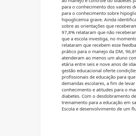
ao manejo e controle do diabetes p
para o conhecimento dos valores de
para o conhecimento sobre hipogli
hipoglicemia grave. Ainda identifi
sobre as orientações que receberam
97,8% relataram que não receberam
que a escola investiga, no moment
relataram que recebem esse feedba
prático para o manejo da DM, 96,8
atenderam ao menos um aluno com 
etária entre seis e nove anos de ida
gestão educacional oferte condiçõ
profissionais de educação para qu
demandas escolares, a fim de levar
conhecimento e atitudes para o ma
diabetes. Com o desdobramento d
treinamento para a educação em s
Escola e desenvolvimento de um fl