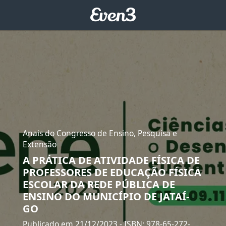
Anais do Congresso de Ensino, Pesquisa e
Extensão
A PRÁTICA DE ATIVIDADE FÍSICA DE
PROFESSORES DE EDUCAÇÃO FÍSICA
ESCOLAR DA REDE PÚBLICA DE
ENSINO DO MUNICÍPIO DE JATAÍ-
GO
Publicado em 21/12/2023
- ISBN: 978-65-272-