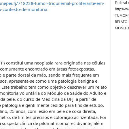
nepeufj/718228-tumor-triquilemal-proliferante-em-
Federal d
o-contexto-de-monitoria
https//w
TUMOR-T
RELATO
MONITOR
TP) constitui uma neoplasia rara originada nas células
is comumente encontrado em áreas fotoexpostas,
o e parte dorsal da mão, sendo mais frequente em
asos, apresenta-se como uma patologia benigna e
 Este trabalho tem como objetivo descrever um relato
 monitoria voluntária do Módulo de Saúde do Adulto e
 da pele, do curso de Medicina da UFJ, a partir de
 patologia e gentilmente cedido para fins de estudo.
ino, 25 anos, com lesão em pele de coxa direita,
ro, de limites precisos e coloração acinzentada. Foi
à suspeita clínica de pilomatricoma recidivante, além