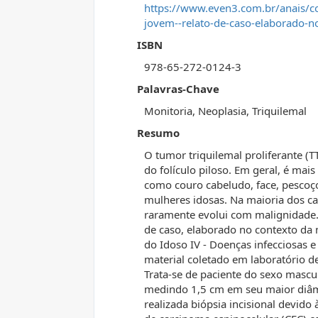
https://www.even3.com.br/anais/co
jovem--relato-de-caso-elaborado-n
ISBN
978-65-272-0124-3
Palavras-Chave
Monitoria, Neoplasia, Triquilemal
Resumo
O tumor triquilemal proliferante (T
do folículo piloso. Em geral, é ma
como couro cabeludo, face, pescoç
mulheres idosas. Na maioria dos c
raramente evolui com malignidade.
de caso, elaborado no contexto da
do Idoso IV - Doenças infecciosas e
material coletado em laboratório de
Trata-se de paciente do sexo mascul
medindo 1,5 cm em seu maior diâmet
realizada biópsia incisional devido 