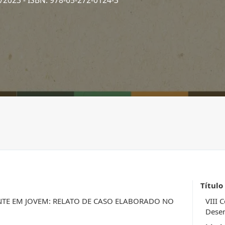
2/2023
- ISBN: 978-65-272-0124-3
Título
TE EM JOVEM: RELATO DE CASO ELABORADO NO
VIII 
Desen