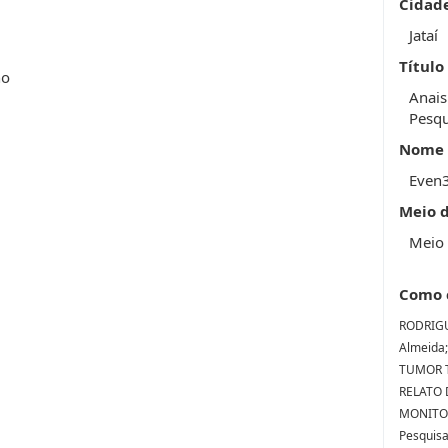
Cidad
Jataí
Título
ho
Anais
Pesqu
Nome 
Even
Meio 
Meio 
Como 
RODRIGUE
Almeida;
TUMOR T
RELATO
MONITORI
Pesquisa