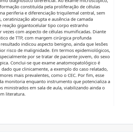
omo diagnóstico diferencial. Ao exame microscópico,
formação constituída pela proliferação de células
 na periferia e diferenciação triquilemal central, sem
es, ceratinização abrupta e ausência de camada
 reação gigantocelular tipo corpo estranho
or vezes com aspecto de células mumificadas. Diante
stico de TTP, com margem cirúrgica profunda
resultado indicou aspecto benigno, ainda que lesões
or risco de malignidade. Em termos epidemiológicos,
specialmente por se tratar de paciente jovem, do sexo
ípica. Conclui-se que exame anatomopatológico é
, dado que clinicamente, a exemplo do caso relatado,
mores mais prevalentes, como o CEC. Por fim, esse
da monitoria enquanto instrumento que potencializa a
 ministrados em sala de aula, viabilizando ainda o
m literatura.