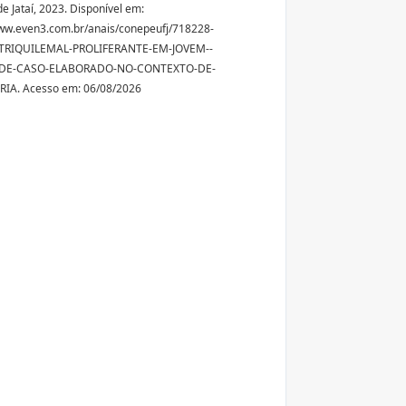
e Jataí, 2023. Disponível em:
ww.even3.com.br/anais/conepeufj/718228-
RIQUILEMAL-PROLIFERANTE-EM-JOVEM--
-DE-CASO-ELABORADO-NO-CONTEXTO-DE-
IA. Acesso em: 06/08/2026