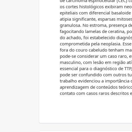
de carcinoma espinocelular (CEC) c
os cortes histológicos exibiram neo
epiteliais com diferencial basaloide
atipia significante, esparsas mitos
granulosa. No estroma, presença de
fagocitando lamelas de ceratina, p
do achado, foi estabelecido diagnó
comprometida pela neoplasia. Esse 
fora do couro cabeludo tenham mai
pode-se considerar um caso raro, e
masculino, com lesão em região at
essencial para o diagnóstico de TTP
pode ser confundido com outros tu
trabalho evidenciou a importância 
aprendizagem de conteúdos teóricos
contato com casos raros descritos e